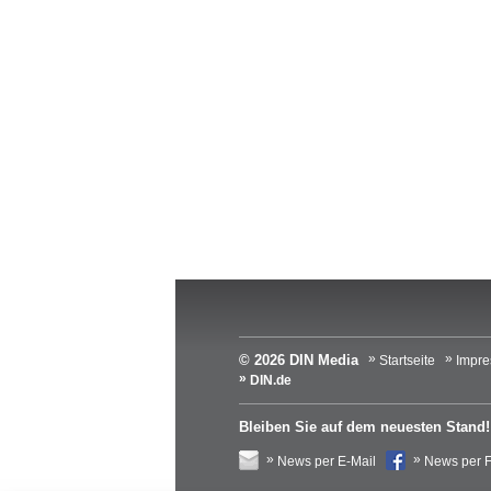
© 2026 DIN Media
Startseite
Impr
DIN.de
Bleiben Sie auf dem neuesten Stand!
News per E-Mail
News per 