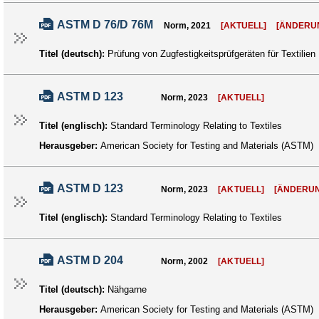
ASTM D 76/D 76M
Norm, 2021
[AKTUELL]
[ÄNDERU
Titel (deutsch):
Prüfung von Zugfestigkeitsprüfgeräten für Textilien
ASTM D 123
Norm, 2023
[AKTUELL]
Titel (englisch):
Standard Terminology Relating to Textiles
Herausgeber:
American Society for Testing and Materials (ASTM)
ASTM D 123
Norm, 2023
[AKTUELL]
[ÄNDERU
Titel (englisch):
Standard Terminology Relating to Textiles
ASTM D 204
Norm, 2002
[AKTUELL]
Titel (deutsch):
Nähgarne
Herausgeber:
American Society for Testing and Materials (ASTM)