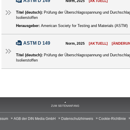
ASTM D 149
Norm, 2025
[AKTUELL]
Titel (deutsch):
Prüfung der Überschlagsspannung und Durchschlagf
Isolierstoffen
Herausgeber:
American Society for Testing and Materials (ASTM)
ASTM D 149
Norm, 2025
[AKTUELL]
[ÄNDERU
Titel (deutsch):
Prüfung der Überschlagsspannung und Durchschlagf
Isolierstoffen
ZUM SEITENANFANG
essum
AGB der DIN Media GmbH
Datenschutzhinweis
Cookie-Richtlinie