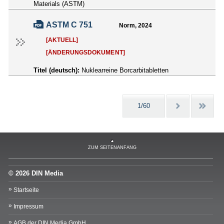
Materials (ASTM)
ASTM C 751
Norm, 2024
[AKTUELL]
[ÄNDERUNGSDOKUMENT]
Titel (deutsch):
Nuklearreine Borcarbitabletten
1/60
ZUM SEITENANFANG
© 2026 DIN Media
Startseite
Impressum
AGB der DIN Media GmbH